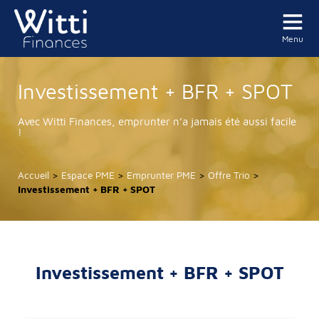
Menu
Investissement + BFR + SPOT
Avec Witti Finances, emprunter n’a jamais été aussi facile
!
Accueil
>
Espace PME
>
Emprunter PME
>
Offre Trio
>
Investissement + BFR + SPOT
Investissement + BFR + SPOT