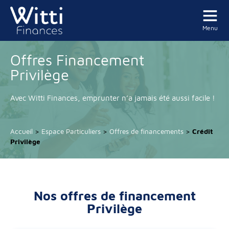
Menu
Offres Financement
Privilège
Avec Witti Finances, emprunter n’a jamais été aussi facile !
Accueil
>
Espace Particuliers
>
Offres de financements
>
Crédit
Privilège
Nos offres de financement
Privilège